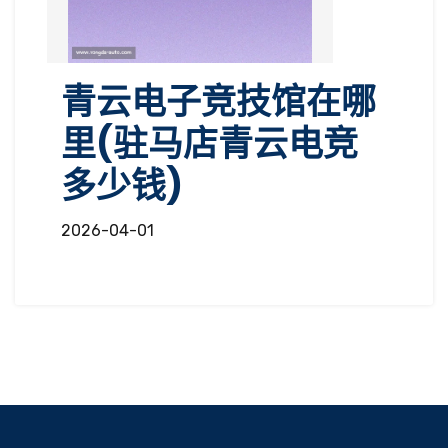
青云电子竞技馆在哪
里(驻马店青云电竞
多少钱)
2026-04-01