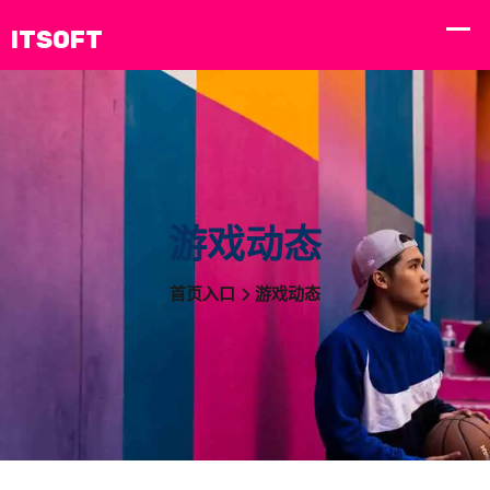
游戏动态
首页入口
游戏动态